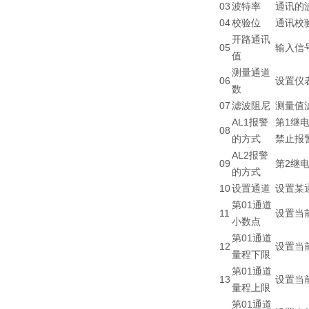
03
波特率
通讯的波
04
校验位
通讯校验
开路通讯
05
输入信
值
测量通道
06
设置仪
数
07
滤波阻尼
测量值
AL1报警
第1继
08
的方式
禁止报警
AL2报警
09
第2继
的方式
10
设置通道
设置某
第01通道
11
设置当
小数点
第01通道
12
设置当前
量程下限
第01通道
13
设置当前
量程上限
第01通道