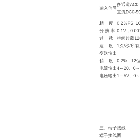
多通道AC0-
输入信号
直流DC0-5
精 度
0.2％FS 
分 辨 率
0.1V，0.00
过 载
持续过载12
速 度
1次/秒/所
变送输出
精 度
0.2%，12
电流输出
4～20、0～
电压输出
1～5V、0～
三、端子接线
端子接线图