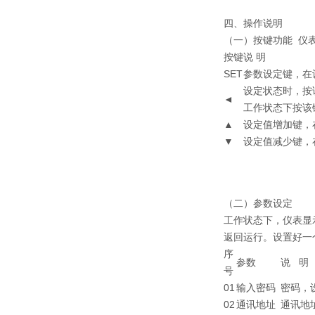
四、操作说明
（一）按键功能 仪
按键
说 明
SET
参数设定键，在
设定状态时，按
◄
工作状态下按该
▲
设定值增加键，
▼
设定值减少键，
（二）参数设定
工作状态下，仪表显
返回运行。设置好一
序
参数
说 明
号
01
输入密码
密码，
02
通讯地址
通讯地