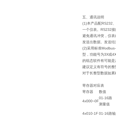
五、通讯说明
(1)本产品配RS23
一个仪表。RS232
避免通讯冲突，仪表
发送出数据。发送结
(2)采用标准Modb
型，功能号为3X或4
的组态软件有可能是
建议定义有符号的整型
对于长整型数据如累积
寄存器对应表
寄存器
数值
01-16路
4x000~0F
测量值
4x010-1F
01-16路