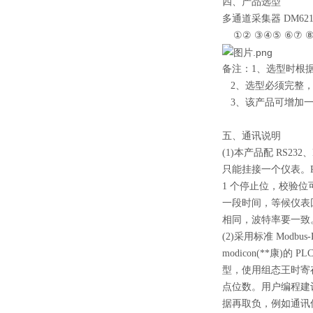
四、产品选型
多通道采集器 DM6212-□
①② ③④⑤ ⑥⑦ 
备注：1、选型时根
2、选型必须完整，没有
3、该产品可增加一个
五、通讯说明
(1)本产品配 RS23
只能挂接一个仪表。RS
1 个停止位，校验
一段时间，等候仪表
相同，波特率要一致
(2)采用标准 Modb
modicon(**康)
型，使用组态王时寄存器
点位数。用户编程建议定
据再取负，例如通讯传输