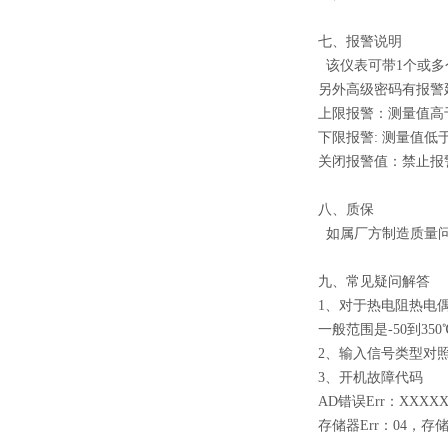
七、报警说明
该仪表可带1个或多
另外高级密码有报警
上限报警：测量值高
下限报警: 测量值
关闭报警值：禁止报
八、质保
如属厂方制造质量问
九、常见疑问解答
1、对于热电阻热电偶
一般范围是-50到35
2、输入信号类型对照
3、开机故障代码
AD错误Err：XXX
存储器Err：04，