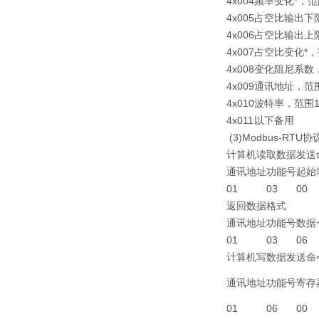
4x004
频率变化*，范
4x005
占空比输出下限，
4x006
占空比输出上限，
4x007
占空比变化*，
4x008
变化阻尼系数，
4x009
通讯地址，范围
4x010
波特率，范围1.2
4x011
以下备用
(3)Modbus-RTU
计算机读取数据发送命
通讯地址
功能号
起始
01
03
00
返回数据格式
通讯地址
功能号
数据
01
03
06
计算机写数据发送命
通讯地址
功能号
寄存
01
06
00