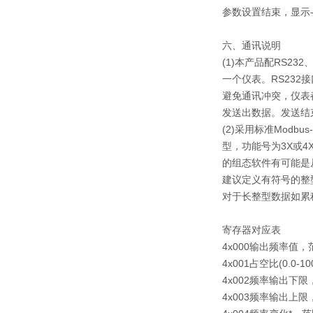
参数设置结束，显示-
六、通讯说明
(1)本产品配RS23
一个仪表。RS232
避免通讯冲突，仪表
发送出数据。发送结
(2)采用标准Modb
型，功能号为3X或4
的组态软件有可能是
建议定义有符号的整型
对于长整型数据如累积
寄存器对应表
4x000
输出频率值，范
4x001
占空比(0.0-10
4x002
频率输出下限，范
4x003
频率输出上限，范