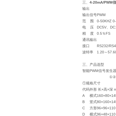
三、
4-20mA/PWM
输出
输出信号
PWM
范 围
0-50KHZ 0
电 压
DC5V、DC
精 度
0.5％FS
通讯输出
接口
RS232/RS
波特率
1.20～57.6
三、产品选型
智能PWM信号发生器 DM
①②③ 
①规格尺寸
代码
外形 长×高×深 
A
横式160×80×14
B
竖式80×160×14
C
方形96×96×110
D
横式96×48×110