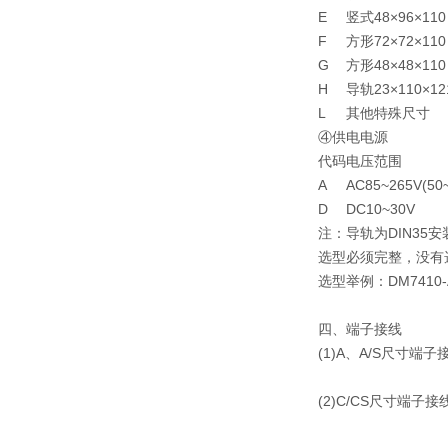
E
竖式48×96×110
F
方形72×72×110
G
方形48×48×110
H
导轨23×110×12
L
其他特殊尺寸
④供电电源
代码
电压范围
A
AC85~265V(50
D
DC10~30V
注：导轨为DIN35
选型必须完整，没有
选型举例：DM7410-A
四、端子接线
(1)A、A/S尺寸端子
(2)C/CS尺寸端子接