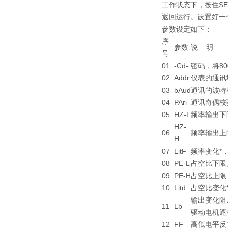
工作状态下，按住S
返回运行。设置好一
参数设定如下：
序
参数
说 明
号
01
-Cd-
密码，将8
02
Addr
仪表的通讯
03
bAud
通讯的波特率，
04
PAri
通讯奇偶校验
05
HZ-L
频率输出下
HZ-
06
频率输出上
H
07
LitF
频率变化*
08
PE-L
占空比下限
09
PE-H
占空比上限
10
Litd
占空比变化
输出变化阻
11
Lb
驱动电机逐
12
FF
高低电平反