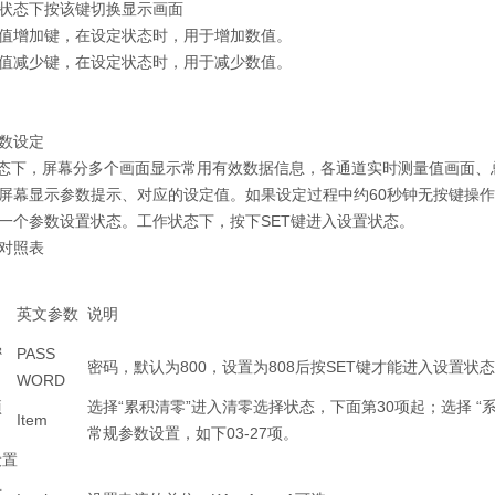
状态下按该键切换显示画面
值增加键，在设定状态时，用于增加数值。
值减少键，在设定状态时，用于减少数值。
数设定
下，屏幕分多个画面显示常用有效数据信息，各通道实时测量值画面、总
屏幕显示参数提示、对应的设定值。如果设定过程中约60秒钟无按键操作
一个参数设置状态。工作状态下，按下SET键进入设置状态。
对照表
英文参数
说明
密
PASS
密码，默认为800，设置为808后按SET键才能进入设置状
WORD
项
选择“累积清零”进入清零选择状态，下面第30项起；选择 “
Item
常规参数设置，如下03-27项。
设置
单