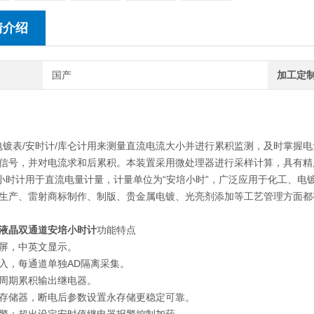
情介绍
国产
加工定
表/安时计/库仑计用来测量直流电流大小并进行累积监测，及时掌握电
信号，并对电流求和后累积。本装置采用微处理器进行采样计算，具有精
计用于直流电量计量，计量单位为“安培小时”，广泛应用于化工、电
生产、雷射商标制作、制版、贵金属电镀、光亮剂添加等工艺管理方面都
液晶双通道安培小时计
功能特点
屏，中英文显示。
入，每通道单独AD隔离采集。
周期累积输出继电器。
存储器，断电后参数设置永存储更稳定可靠。