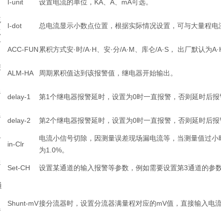
I-unit
设置电流的单位，KA、A、mA可选。
流
I-dot
总电流显示小数点位置，根据实际情况设置，可与大量程电
点
方
ACC-FUN
累积方式安·时/A·H、安·分/A·M、库仑/A·S， 出厂默认为A·
报
ALM-HA
周期累积值达到该报警值，继电器开始输出。
延
delay-1
第1个继电器报警延时，设置为0时一直报警，否则延时后报
延
delay-2
第2个继电器报警延时，设置为0时一直报警，否则延时后
号
电流小信号切除，因测量误差现场漏电流等，当测量值过小时忽
in-Clr
为1.0%。
通
Set-CH
设置某通道的输入报警等参数，例如需要设置第3通道的参数
通
Shunt-mV
接分流器时，设置分流器满量程对应的mV值，直接输入电流时设
器