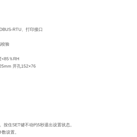
MODBUS-RTU、打印接口
偶校验
度<85％RH
25mm 开孔152×76
按住SET键不动约5秒退出设置状态。
参数设置。