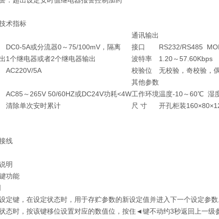
警：超出设定安时值继电器报警控制加药
技术指标
通讯输出
DC0-5A或分流器0～75/100mV，隔离
接口
RS232/RS485 
出
1个继电器或者2个继电器输出
波特率
1.20～57.60Kbps
AC220V/5A
校验位
无校验，奇校验，
其他参数
AC85～265V 50/60HZ或DC24V功耗<4W
工作环境
温度-10～60℃ 湿
清除单次安时累计
尺 寸
开孔柜装160×80×1
接线
说明
键功能
明
设定键，在设定状态时，用于存贮参数的新设定值并进入下一个设定参数。
状态时，按该键移位设置对应的数值位，按住◄键不动约3秒返回上一级