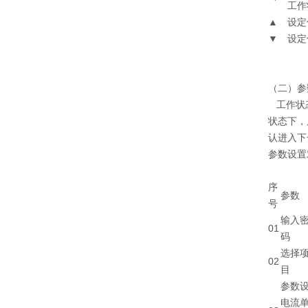
工作
▲
设定
▼
设定
（二）参
工作状态
状态下，
认进入下
参数设置
序
参数
号
输入
01
码
选择
02
目
参数
电流