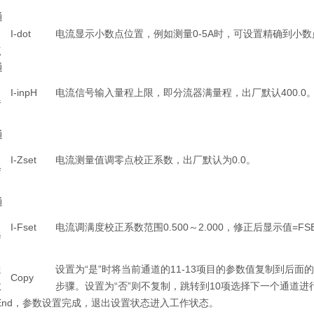
通
I-dot
电流显示小数点位置，例如测量0-5A时，可设置精确到小数
点
通
I-inpH
电流信号输入量程上限，即分流器满量程，出厂默认400.0
器
通
I-Zset
电流测量值调零点校正系数，出厂默认为0.0。
修
通
I-Fset
电流调满度校正系数范围0.500～2.000，修正后显示值=FSE
修
通
设置为“是”时将当前通道的11-13项目的参数值复制到后
Copy
数
步骤。设置为“否”则不复制，跳转到10项选择下一个通道进
End，参数设置完成，退出设置状态进入工作状态。