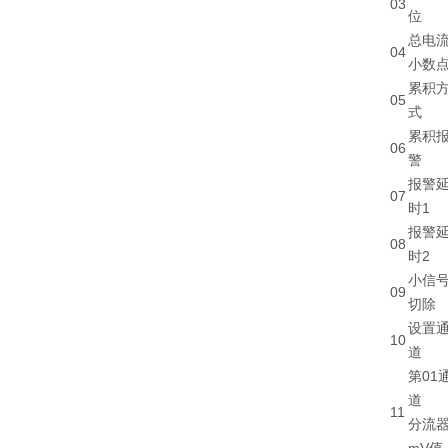
03
位
总电
04
小数
累积
05
式
累积
06
警
报警
07
时1
报警
08
时2
小信
09
切除
设置
10
道
第01
道
11
分流