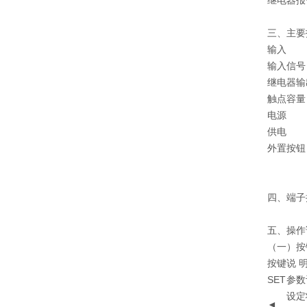
继电器报
三、主要
输入
输入信号
继电器输
触点容量
电源
供电
外置按钮
四、端子
五、操作
（一）按
按键
说 
SET
参数
设定
◄