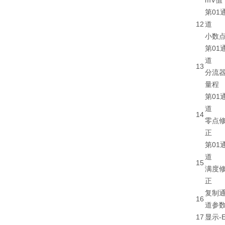
mV值
第01
12
道
小数
第01
道
13
分流
量程
第01
道
14
零点
正
第01
道
15
满度
正
复制
16
道参
17
显示-