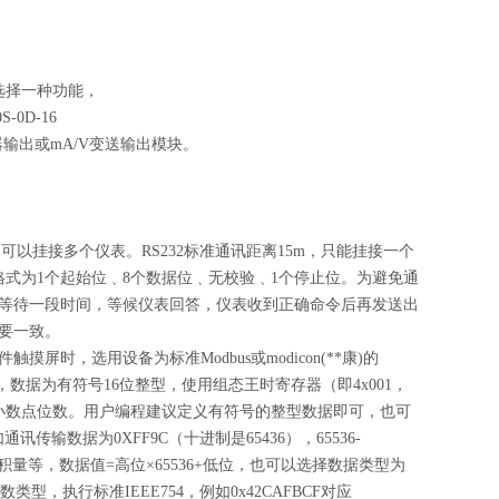
选择一种功能，
0D-16
器输出或mA/V变送输出模块。
km，可以挂接多个仪表。RS232标准通讯距离15m，只能挂接一个
数据格式为1个起始位﹑8个数据位﹑无校验﹑1个停止位。为避免通
等待一段时间，等候仪表回答，仪表收到正确命令后再发送出
要一致。
触摸屏时，选用设备为标准Modbus或modicon(**康)的
始，数据为有符号16位整型，使用组态王时寄存器（即4x001，
况处理小数点位数。用户编程建议定义有符号的整型数据即可，也可
通讯传输数据为0XFF9C（十进制是65436），65536-
累积量等，数据值=高位×65536+低位，也可以选择数据类型为
型，执行标准IEEE754，例如0x42CAFBCF对应