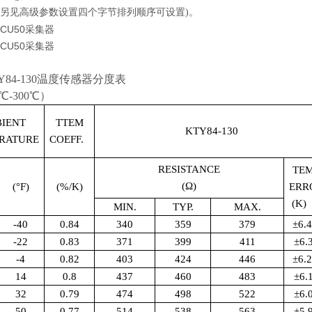
918(另见高级参数设置四个字节排列顺序可设置)。
Y84-130温度传感器分度表
℃-300℃）
IENT
TTEM
KTY84-130
RATURE
COEFF.
RESISTANCE
TEM
(Ω
)
(°
F)
(%/K)
ERR
(K)
MIN.
TYP.
MAX.
-40
0.84
340
359
379
±
6.
-22
0.83
371
399
411
±
6.
-4
0.82
403
424
446
±
6.
14
0.8
437
460
483
±
6.
32
0.79
474
498
522
±
6.
50
0.77
514
538
563
±
5.