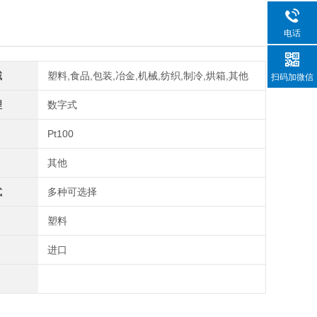
电话
域
塑料,食品,包装,冶金,机械,纺织,制冷,烘箱,其他
扫码加微信
理
数字式
Pt100
其他
式
多种可选择
塑料
进口