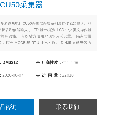
CU50采集器
：
多通道热电阻CU50采集器采集系列温度传感器输入。精
支持多种信号输入，LED 显示/宽温 LCD 中文英文操作显
熄屏功能。 带按键方便用户现场调试设置。 隔离防雷
接口，标准 MODBUS-RTU 通讯协议。 DIN35 导轨安装方
装方式
DM6212
厂商性质：
生产厂家
：
2026-08-07
访 问 量：
22010
品咨询
联系我们