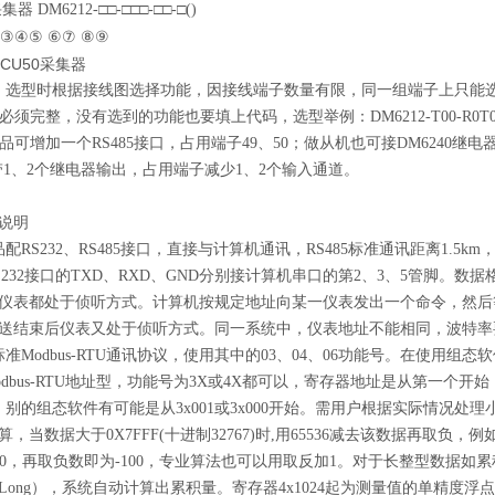
 DM6212-□□-□□□-□□-□()
③④⑤
⑥⑦
⑧⑨
、选型时根据接线图选择功能，因接线端子数量有限，同一组端子上只能
须完整，没有选到的功能也要填上代码，选型举例：DM6212-T00-R0T0S-
品可增加一个RS485接口，占用端子49、50；做从机也可接DM6240继电
1、2个继电器输出，占用端子减少1、2个输入通道。
说明
品配RS232、RS485接口，直接与计算机通讯，RS485标准通讯距离1.5
S232接口的TXD、RXD、GND分别接计算机串口的第2、3、5管脚。
仪表都处于侦听方式。计算机按规定地址向某一仪表发出一个命令，然后
送结束后仪表又处于侦听方式。同一系统中，仪表地址不能相同，波特率
标准Modbus-RTU通讯协议，使用其中的03、04、06功能号。在使用组态软件
Modbus-RTU地址型，功能号为3X或4X都可以，寄存器地址是从第一个开
0），别的组态软件有可能是从3x001或3x000开始。需用户根据实际情
，当数据大于0X7FFF(十进制32767)时,用65536减去该数据再取负，例如
6=100，再取负数即为-100，专业算法也可以用取反加1。对于长整型数据如
ong），系统自动计算出累积量。寄存器4x1024起为测量值的单精度浮点数类