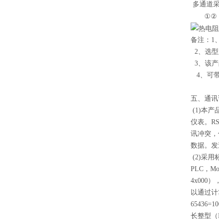
多通道采集器
①②
备注：1
2、选型必
3、该产
4、可带
五、通讯
(
1)本产
仪表。R
讯冲突，
数据。发
(2)采用
PLC，
4x00
以通过计算
6543
长整型（L