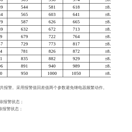
89
544
581
618
±
8.55
84
565
603
641
±
8.54
79
587
626
665
±
8.53
69
632
672
713
±
8.50
59
679
722
764
±
8.46
47
729
773
817
±
8.42
34
781
826
872
±
8.37
21
835
882
929
±
8.31
06
891
940
989
±
8.25
90
950
1000
1050
±
8.17
共报警。采用报警值回差值两个参数避免继电器频繁动作。
除报警状态；
除报警状态；