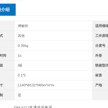
情介绍
博敏特
适用领
式
其他
工作原
0.35kg
分度号
时间
1s
外形
级
Ⅰ级
联接型
0.1℃
材质
寸
L140*W132*H60m*m*m
产地
制
是
-6212多通道采集器