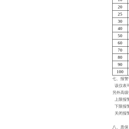
20
25
30
40
50
60
70
80
90
100
七、报警
该仪表可
另外高级
上限报警
下限报警
关闭报警
八、质保