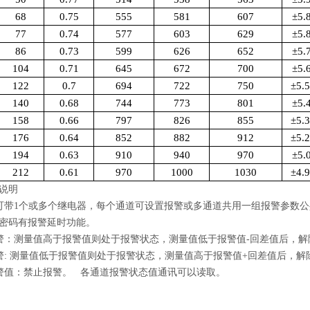
68
0.75
555
581
607
±
5.
77
0.74
577
603
629
±
5.
86
0.73
599
626
652
±
5.
104
0.71
645
672
700
±
5.
122
0.7
694
722
750
±
5.
140
0.68
744
773
801
±
5.
158
0.66
797
826
855
±
5.
176
0.64
852
882
912
±
5.
194
0.63
910
940
970
±
5.
212
0.61
970
1000
1030
±
4.
说明
带1个或多个继电器，每个通道可设置报警或多通道共用一组报警参数公
密码有报警延时功能。
：测量值高于报警值则处于报警状态，测量值低于报警值-回差值后，解
: 测量值低于报警值则处于报警状态，测量值高于报警值+回差值后，解
值：禁止报警。 各通道报警状态值通讯可以读取。