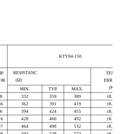
KTY84-150
RESISTANC
P.
TEMP.
(Ω
)
OR
ERROR.
(K)
MIN.
TYP.
MAX.
48
332
359
389
±
8.85
36
362
391
419
±
8.76
26
394
424
455
±
8.70
16
428
460
492
±
8.65
07
464
498
532
±
8.61
98
503
538
574
±
8.58