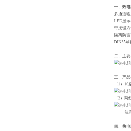
热电
一、
多通道输
LED显
带按键方
隔离防雷R
DIN3
二、主要
三、产品
（1）1
（2）两
注意：
热电
四、