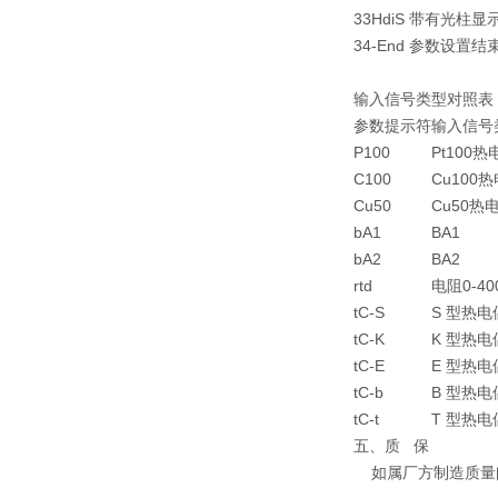
33
HdiS
带有光柱显
34
-End
参数设置结束
输入信号类型对照表
参数提示符
输入信号
P100
Pt100热
C100
Cu100
Cu50
Cu50热
bA1
BA1
bA2
BA2
rtd
电阻0-40
tC-S
S 型热电
tC-K
K 型热电
tC-E
E 型热电
tC-b
B 型热电
tC-t
T 型热电
五、质 保
如属厂方制造质量问