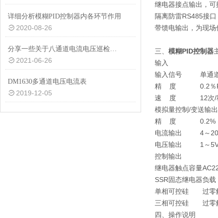
继电器接点输出，可
隔离防雷RS485接口
详细分析模糊PID控制器内各环节作用
2020-08-26
带馈电输出，为现场
分享一些关于八通道电流电压巡检仪的按键功能
三、
模糊PID控制器
2021-06-26
输入
输入信号
单通
DM1630多通道电压电流表
精 度
0.2
2019-12-05
速 度
12次
模拟量控制/变送输出
精 度
0.2
电流输出
4～2
电压输出
1～5
控制输出
继电器触点容量
AC2
SSR固态继电器
负载 
单相可控硅
过零
三相可控硅
过零
四、操作说明