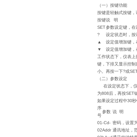
（一）按键功能
按键是轻触式按键，
按键
说 明
SET
参数设定键，在
?
设定状态时，按
▲
设定值增加键，
▼
设定值增加键，
工作状态下，仪表上
键，下排又显示控制
小。再按一下?或S
（二）参数设定
在设定状态下，仪表
为808后，再按S
如果设定过程中30
序
参数
说 明
号
01
-Cd-
密码，设置为
02
Addr
通讯地址，范