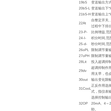
19
bS
变送输出方式，
20
bS-L
变送输出下
21
bS-H
变送输出上
自整定开关,
22
At
过程中下排
23
-P-
比例增益,范围
24
-I-
积分时间,范
25
-d-
秒分时间,范围
26
oPL
限制调节量输
27
oPH
限制调节量
28
Lit
投入超调抑制
超调抑制作
29
dv
用太早，也
30
out
输出变化限
正反作用选
31
CooL
式，指仪表
选择控制输出
32
OP
20mA、4
秒。