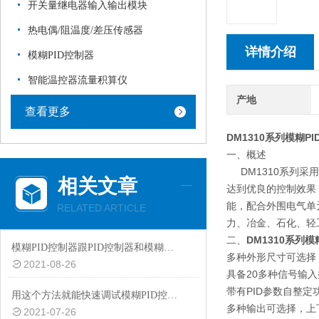
开关量继电器输入输出模块
热电偶/阻温度/差压传感器
详情介绍
模糊PID控制器
智能温控器流量积算仪
产地
查看更多
DM1310系列模糊P
一、概述
DM1310系列采
相关文章
达到优良的控制效果
能，配合外围电气单
RELATED ARTICLE
力、冶金、石化、轻
二、
DM1310系列模
模糊PID控制器跟PID控制器和模糊控制器之间有什么区别？
多种外形尺寸可选择
2021-08-26
具备20多种信号输
带有PID参数自整定
用这个方法就能快速调试模糊PID控制器
多种输出可选择，上
2021-07-26