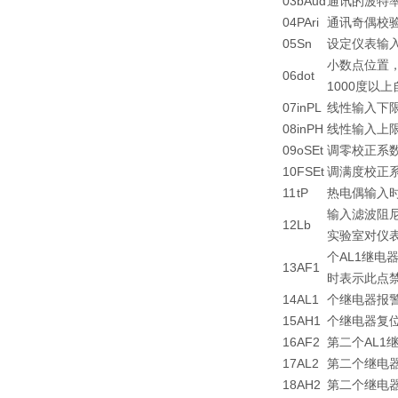
03
bAud
通讯的波特率，
04
PAri
通讯奇偶校验
05
Sn
设定仪表输
小数点位置，
06
dot
1000度以
07
inPL
线性输入下限
08
inPH
线性输入上限
09
oSEt
调零校正系数范
10
FSEt
调满度校正系数
11
tP
热电偶输入时
输入滤波阻尼
12
Lb
实验室对仪表
个AL1继电
13
AF1
时表示此点禁
14
AL1
个继电器报
15
AH1
个继电器复位
16
AF2
第二个AL1
17
AL2
第二个继电
18
AH2
第二个继电