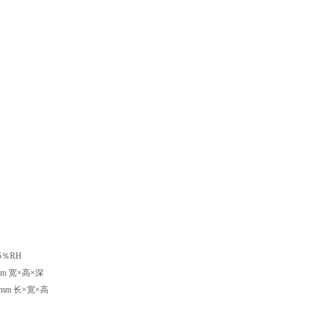
5
％RH
mm
宽×高×深
3mm 长×宽×高