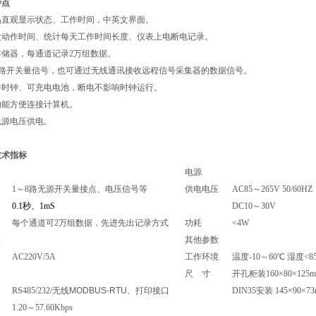
特点
晶直观显示状态、工作时间，中英文界面。
每次动作时间、统计每天工作时间长度、仪表上电断电记录。
存储器，每通道记录2万组数据。
路开关量信号，也可通过无线通讯接收远程信号采集器的数据信号。
件时钟、可充电电池，断电不影响时钟运行。
功能方便连接计算机。
电源电压供电。
技术指标
电源
1
～8
路无源开关量接点、电压信号等
供电电压
AC85
～265V 50/60HZ
0.1
秒、
1mS
DC10
～30V
每个通道可2万组数据，先进先出记录方式
功耗
<4W
出
其他参数
AC220V/5A
工作环境
温度
-10
～60℃
湿度
<8
尺 寸
开孔柜装
160
×80×125
RS485/232/
无线
MODBUS-RTU
、打印接口
DIN35
安装 145×90×7
1.20
～57.60Kbps