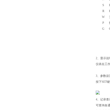
S
R
W
P
G
2
、显示说
仪表在工
3
、参数设
按下SET
4
、记录查
可查询各