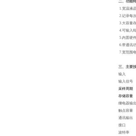
二、功能
1.宽温液
2.记录
3.大容量
4.可输入
8
5.内置硬
6.带通讯
7.宽范围
三、主要
输入
输入信号
采样周期
存储容量
继电器输
触点容量
通讯输出
接口
波特率