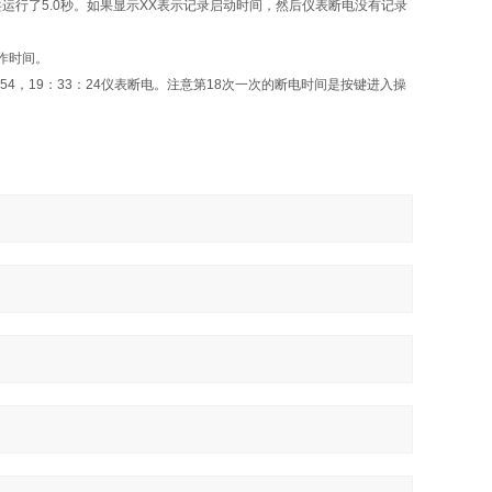
共运行了
5.0
秒。如果显示
XX
表示记录启动时间，然后仪表断电没有记录
作时间。
54
，
19
：
33
：
24
仪表断电。注意第
18
次一次的断电时间是按键进入操