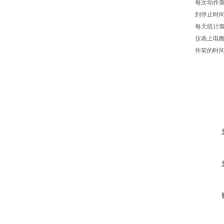
每次动作
到停止时
每天统计
仪表上电
作前的时