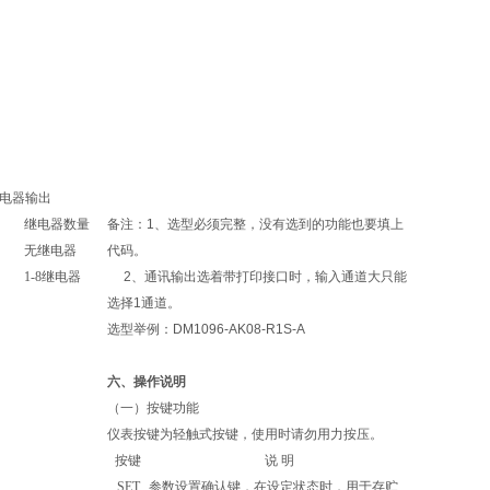
电器输出
继电器数量
备注：
1
、选型必须完整，没有选到的功能也要填上
无继电器
代码。
1-8
继电器
2
、通讯输出选着带打印接口时，输入通道大只能
选择
1
通道。
选型举例：
DM1096-AK08-R1S-A
六、操作说明
（一）按键功能
仪表按键为轻触式按键，使用时请勿用力按压。
按键
说 明
SET
参数设置确认键，在设定状态时，用于存贮