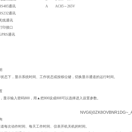
RS485
通讯
A
AC85
～265V
RS232
通讯
无线通讯
打印接口
GPRS
通讯
明
作状态下，显示系统时间、工作状态或按移位键，切换显示通道的运行时间。
置
键，显示输入密码800，用▲把800设成808可以选择进入设置参数。
询
通道每次动作时间、每天工作时间、仪表开机关机的时间。