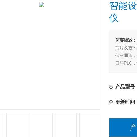
智能设
仪
简要描述：
芯片及技术
储及通讯，采
口与PLC
记录仪具有
能根据系统
以查看每个
产品型号：
更新时间
产