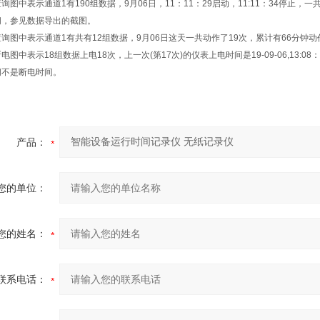
查询图中表示通道
1
有
190
组数据，
9
月
06
日，
11
：
11
：
29
启动，
11:11
：
34
停止，一
间，参见数据导出的截图。
查询图中表示通道
1
有共有
12
组数据，
9
月
06
日这天一共动作了
19
次，累计有
66
分钟动
断电图中表示
18
组数据上电
18
次，上一次
(
第
17
次
)
的仪表上电时间是
19-09-06,13:08
：
间不是断电时间。
产品：
您的单位：
您的姓名：
联系电话：