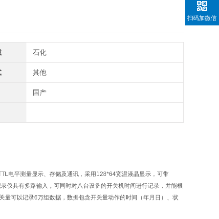
扫码加微信
域
石化
式
其他
国产
TTL
电平测量显示、存储及通讯，采用
128*64
宽温液晶显示，可带
记录仪具有多路输入，可同时对八台设备的开关机时间进行记录，并能根
关量可以记录
6
万组数据，数据包含开关量动作的时间（年月日）、状