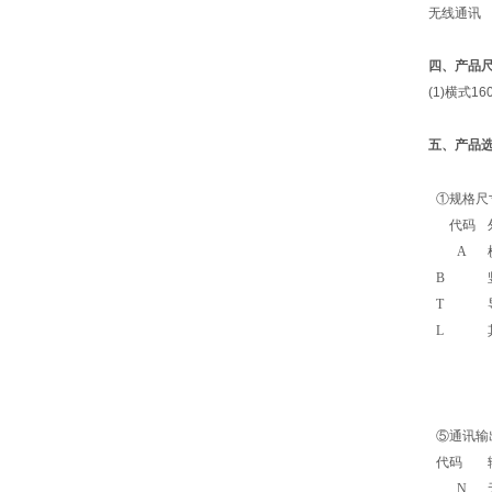
无线通讯
四、产品
(1)
横式
16
五、
产品
①
规格尺
代码
A
B
T
L
⑤
通讯输
代码
N