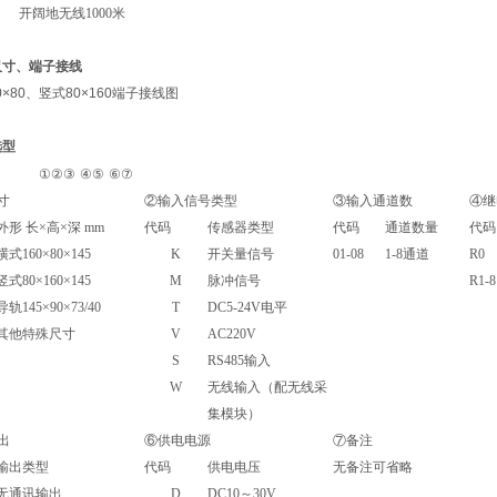
开阔地无线
1000
米
尺寸、端子接线
0
×80
、竖式
80×160
端子接线图
选型
①
②
③
④
⑤
⑥
⑦
寸
②
输入信号类型
③
输入通道数
④
继
外形 长×高×深 mm
代码
传感器类型
代码
通道数量
代码
横式160×80×145
K
开关量信号
01-08
1-8
通道
R0
竖式80×160×145
M
脉冲信号
R1-8
导轨145
×90×73/40
T
DC5-24V
电平
其他特殊尺寸
V
AC220V
S
RS485
输入
W
无线输入（配无线采
集模块）
出
⑥
供电电源
⑦
备注
输出类型
代码
供电电压
无备注可省略
无通讯输出
D
DC10
～30V