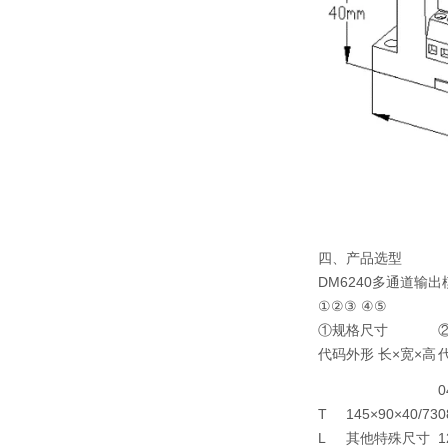
四、产品选型
DM6240多通道输出模块
①②③ ④⑤
①规格尺寸
代码
外形 长×宽×高
0
T
145×90×40/73
0
L
其他特殊尺寸
1