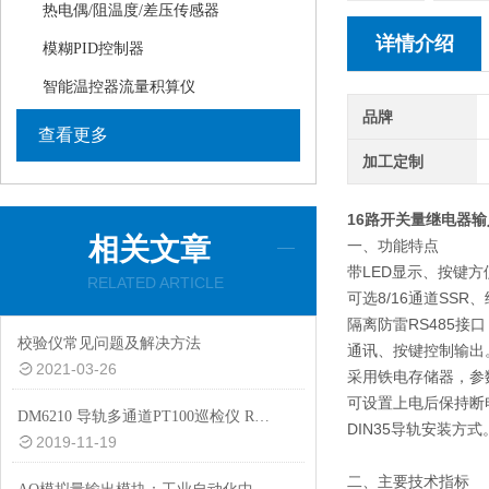
热电偶/阻温度/差压传感器
详情介绍
模糊PID控制器
智能温控器流量积算仪
品牌
查看更多
加工定制
16路开关量继电器
相关文章
一、功能特点
带LED显示、按键方
RELATED ARTICLE
可选8/16通道SS
隔离防雷RS485接口
校验仪常见问题及解决方法
通讯、按键控制输出
2021-03-26
采用铁电存储器，参
可设置上电后保持断
DM6210 导轨多通道PT100巡检仪 RS485通讯
DIN35导轨安装方式
2019-11-19
二、主要技术指标