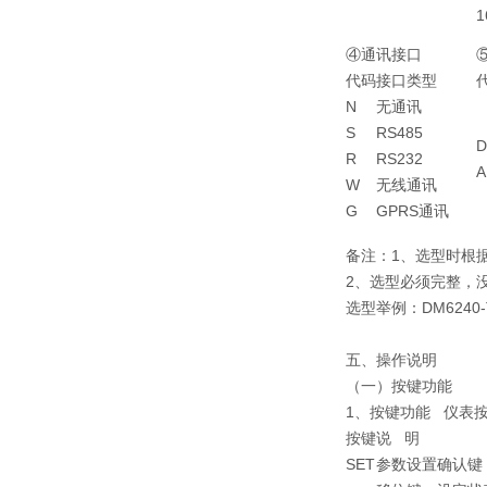
1
④通讯接口
代码
接口类型
N
无通讯
S
RS485
D
R
RS232
A
W
无线通讯
G
GPRS通讯
备注：1、选型时根
2、选型必须完整，
选型举例：DM6240-T
五、操作说明
（一）按键功能
1、按键功能 仪表
按键
说 明
SET
参数设置确认键