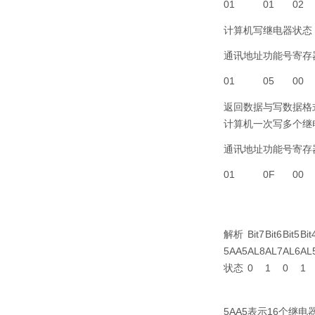
01
01
02
计算机写继电器状态（功
通讯地址
功能号
寄存
01
05
00
返回数据与写数据格
计算机一次写多个继电
通讯地址
功能号
寄存
01
0F
00
解析
Bit7
Bit6
Bit5
Bit
5AA5
AL8
AL7
AL6
AL
状态
0
1
0
1
5AA5表示16个继电