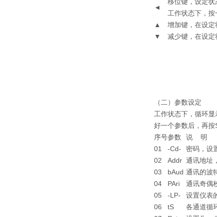
移位键，设定状
◄
工作状态下，按一
▲
增加键，在设定
▼
减少键，在设定
（二）参数设定
工作状态下，循环显
好一个参数后，再按
序号
参数
说 明
01
-Cd-
密码，设
02
Addr
通讯地址，
03
bAud
通讯的波特率
04
PAri
通讯奇偶校
05
-LP-
设置仪表的
06
tS
各通道循