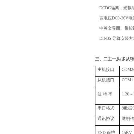
DCDC隔离，光耦
宽电压DC9-36
中英文界面、带按
DIN35 导轨安装
二主一从/多从
三
、
主机接口
COM2
从机接口
COM1
波 特 率
1.20
串口格式
8数据
通讯协议
透明
ESD 保护
15KV