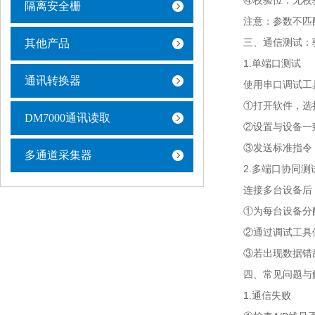
④校验位：无校验（
隔离安全栅
注意：参数不匹配
三、通信测试：验
其他产品
1.单端口测试
通讯转换器
使用串口调试工具
①打开软件，选择
DM7000通讯读取
②设置与设备一致
③发送标准指令，
多通道采集器
2.多端口协同测
连接多台设备后，
①为每台设备分配
②通过调试工具依
③若出现数据错乱
四、常见问题与
1.通信失败