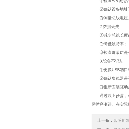
①检查A/B线是
②确认设备地址
③测量总线电压
2.数据丢失
①减少总线长度或
②降低波特率；
③检查屏蔽层是否
3.设备不识别
①更换USB端口
②确认集线器是否
③重新安装驱动并
通过以上步骤，可系
需循序渐进。在实际
上一条：
智感矩