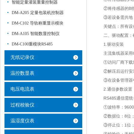
智能定量灌装重量控制器
②将传感器的B线
DM-A205 定量包装机控制器
③若设备需共地，将
DM-C102 导轨称重显示模块
关键点：所有设备的
DM-A105 智能数显控制仪
二、驱动配置：确
DM-C100重模块RS485
1.驱动安装
主流集线器采用CH
无纸记录仪
①访问厂商下载对
②解压后运行安装
温控数显表
③在设备管理器中
电压电流表
2.通信参数设置
RS485通信需统一
过程校验仪
①波特率：9600b
②数据位：8位
温湿度仪表
③停止位：1位