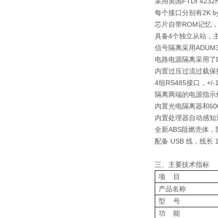
采用英国FTDI 4
每个接口分别有2K b
芯片自带ROM记忆，
具备4个独立从站，
信号隔离采用ADUM32
电路电源隔离采用了D
内置过压过流过载保
4组RS485接口，+/
隔离两端的电源指示
内置光电隔离器和6
内置处理器自动感知
全新ABS阻燃壳体，阻
配备 USB 线，线长 1
三、主要技术指
项 目
产品名称
型 号
功 能