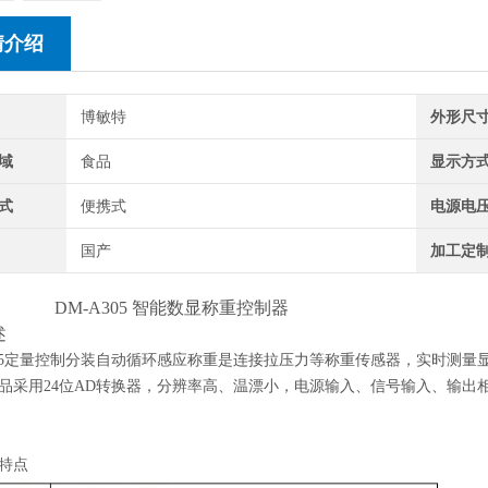
情介绍
博敏特
外形尺
域
食品
显示方
式
便携式
电源电
国产
加工定
A305 智能数显称重控制器
述
5
定量控制分装自动循环感应称重
是连接
拉压力等称重传感器，实时测量
品采用24位AD转换器，分辨率高、温漂小，电源输入、信号输入、输出
特点