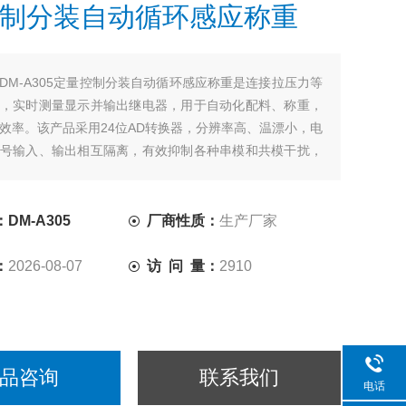
制分装自动循环感应称重
DM-A305定量控制分装自动循环感应称重是连接拉压力等
，实时测量显示并输出继电器，用于自动化配料、称重，
效率。该产品采用24位AD转换器，分辨率高、温漂小，电
号输入、输出相互隔离，有效抑制各种串模和共模干扰，
稳定性可靠性。
DM-A305
厂商性质：
生产厂家
：
2026-08-07
访 问 量：
2910
品咨询
联系我们
电话