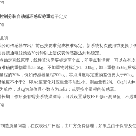
控制分装自动循环感应称重
端子定义
说明
我公司传感器在出厂前已按要求完成校准标定。新系统初次使用或更换了
前要接通电源预热30分钟以上使仪表传感器达到热稳定。
2点确定直线原理，线性算法需要标定两个点，即零点和满度，可以在有皮重
有准确的重物重量35.6kg。不加重物时标定PL=0.0kg，加上重物35.6k
量程的30%，例如传感器量程200kg，零点满度标定重物差值要大于60kg
度不小于2；即Ad值变化对应重量不能过小。例如量程2吨，0kg时Ad=5100,10kg时Ad
为单位，以kg为单位且小数点为1或2；或更换小量程的传感器。
器长期工作后会有蠕变系统温漂等，可以设置系数FSEt修正测量值，不必
制造质量问题，在仪表出厂日起，由厂方免费修理，如果是由于保管及