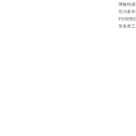
博敏特成
司20多
PID控
等各类工