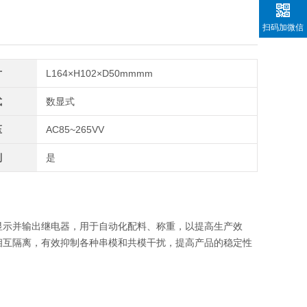
扫码加微信
寸
L164×H102×D50mmmm
式
数显式
压
AC85~265VV
制
是
显示并输出继电器，用于自动化配料、称重，以提高生产效
相互隔离，有效抑制各种串模和共模干扰，提高产品的稳定性