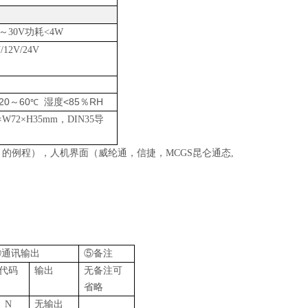
～30V功耗<4W
/12V/24V
20
60
<85
RH
～
湿度
％
℃
5×W72×H35mm，DIN35导
 的例程），人机界面（威纶通，信捷，MCGS昆仑通态,
④通讯输出
⑤备注
代码
输出
无备注可
省略
N
无输出