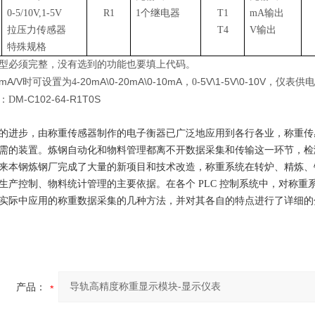
0-5/10V,1-5V
R1
1个继电器
T1
mA输出
拉压力传感器
T4
V输出
特殊规格
型必须完整，
没有
选到的功能
也要
填
上
代码。
mA/V
-20mA
\
0-20mA
\
0-10mA
-5V\1-5V\0-10V
时可设置为
4
，
0
，仪表供电
M
-
C102
-
64-
R
1
T
0S
：
D
的进步，由称重传感器制作的电子衡器已广泛地应用到各行各业，称重传
需的装置。炼钢自动化和物料管理都离不开数据采集和传输这一环节，检测
来本钢炼钢厂完成了大量的新项目和技术改造，称重系统在转炉、精炼、铁
生产控制、物料统计管理的主要依据。在各个 PLC 控制系统中，对称
实际中应用的称重数据采集的几种方法，并对其各自的特点进行了详细的
产品：