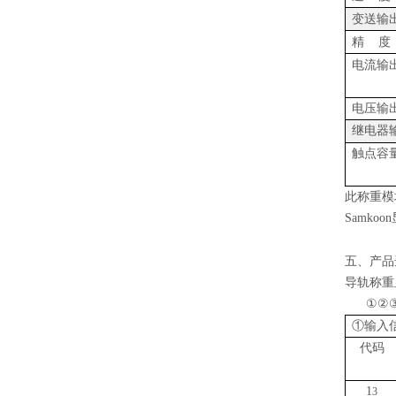
变送输
精
度
电流输
电压输
继电器
触点容
此称重模
Samkoo
五、产品
导轨称重显
①②③
①输入
代码
1
3