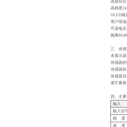
连接拉压
高精度
2
4
OLED
用户现场
可选
电压
隔离RS4
三、传感
本显示器
传感器的
传感器的
传感器自
请不要将
四、主要
输入
输入信
精
度
速
度