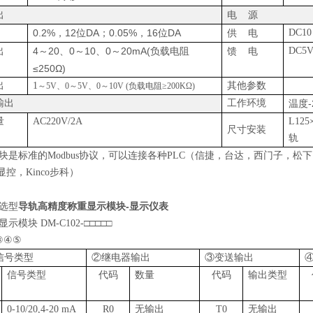
出
电
源
0.2%
12
DA
0.05%
16
DA
DC10
，
位
；
，
位
供
电
出
4
20
0
10
0
20mA(
DC5V
～
、
～
、
～
负载电阻
馈
电
≤250Ω)
出
1
其他参数
～
5V
、
0
～
5V
、
0
～
10V (
负载电阻
≥200KΩ)
输出
工作环境
-
温度
量
AC220V/2A
L12
尺寸安装
轨
块是标准的Modbus协议，可以连接各种PLC（信捷，台达，西门子，松下
n显控，Kinco步科）
导轨高精度称重显示模块-显示仪表
选型
示模块 DM-C102-□□□□□
④⑤
信号类型
②继电器输出
③变送输出
信号类型
代码
数量
代码
输出类型
0-10/20,4-20 mA
R0
无输出
T0
无输出