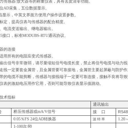
力传感器
/放大器等的称重仪表，具有去皮清零功能。
位
A
D
采集，五位数据显示。
液晶显示，中英文界面方便用户操作设置参数。
标定
，
提高
仪表
与
传感器
的配合精度。
、电流变送输出
、
继电器输出。
85接口，标准MODUBS-RTU通讯协议
。
器的连接
适用所有的电阻应变式传感器。
输出信号非常微弱，请尽量缩短信号电缆长度，禁止将信号电缆与动力线
走线一定要套金属管，且金属管要可靠接地，金属管主要起屏蔽与防护作
带的电缆不能剪断，传感器与接线端子一定要可靠连接，接触不良将导致
仪表的激励电压用作它用，否则可能导致仪表显示值跳动。
技术指标
通讯输出
号
桥压传感器或mA/V信号
RS4
接
口
0.05％FS 24位AD转换器
1.20
波
特
率
1-100次/秒