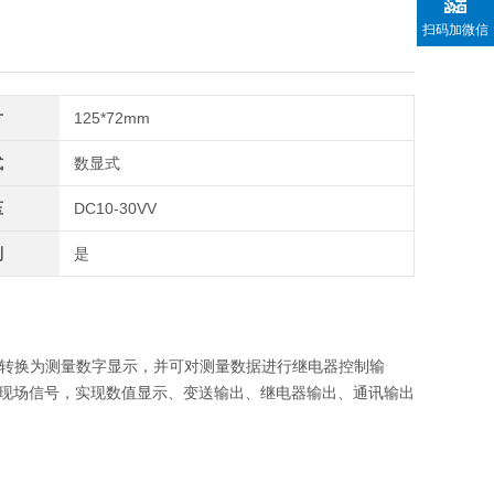
扫码加微信
寸
125*72mm
式
数显式
压
DC10-30VV
制
是
器）转换为测量数字显示，并可对测量数据进行继电器控制输
现场信号，实现数值显示、变送输出、继电器输出、通讯输出