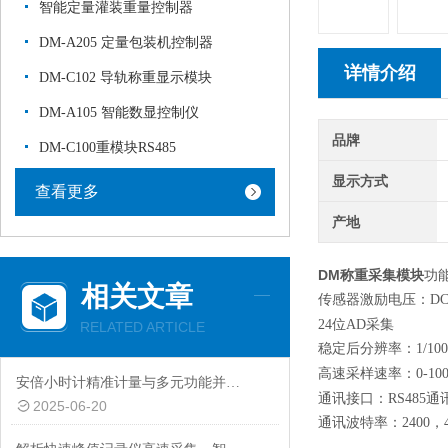
智能定量灌装重量控制器
DM-A205 定量包装机控制器
详情介绍
DM-C102 导轨称重显示模块
DM-A105 智能数显控制仪
品牌
DM-C100重模块RS485
显示方式
查看更多
产地
DM称重采集模块
功
相关文章
传感器激励电压：DC
2
4
位A
D
采集
RELATED ARTICLE
稳定后分辨率：1
/
高速采样速率：0-10
安倍小时计精准计量与多元功能并存的电流监测仪器
通讯接口：RS485通
2025-06-20
通讯波特率：2400，480