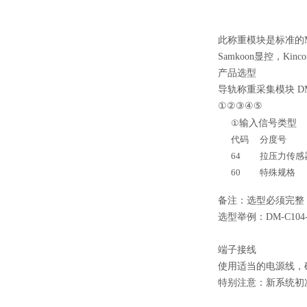
此称重模块是标准的M
Samkoon显控
，
Kin
产品选型
导轨称重采集模块
D
①
②
③
④
⑤
输入信号类型
①
代码
分度号
64
拉压力
传感
60
特殊规格
备注
：选型必须完整
选型
举例
：D
M
-C
104
端子接线
使用适当的电源线，
特别注意：
新系统初