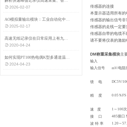
解析快速峰值记录仪高速采集、智能判断与多模式输出的核心价值
传感器的连接
2026-02-07
本显示器适用所有的
AO模拟量输出模块：工业自动化中的关键组件
传感器的输出信号非
2025-02-17
传感器的走线一定要
传感器自带的电缆不
高速无纸记录仪在日常应用上有九大性能
请不要将仪表的激励
2020-04-24
DM称重采集模块
主
如何实现PT100热电偶K型多通道温度采集的高效稳定运行？
输入
2024-04-23
输入信号
mV/
电阻
DC5V/10
馈
电
0.
05
％FS
精
度
1
～
100
次
速
度
485
接口
接
口
1.20～57
波
特
率