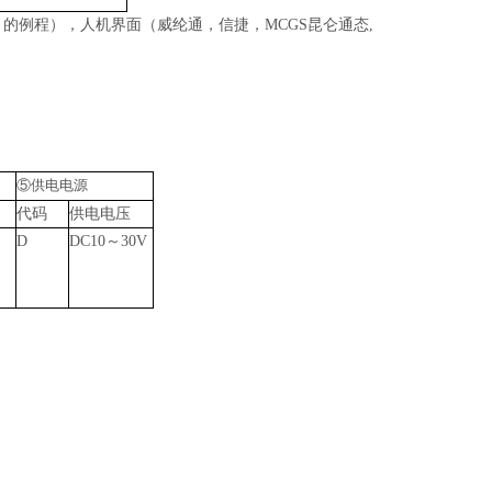
 的例程），人机界面（威纶通，信捷，MCGS昆仑通态,
⑤供电电源
代码
供电电压
D
DC10～30V