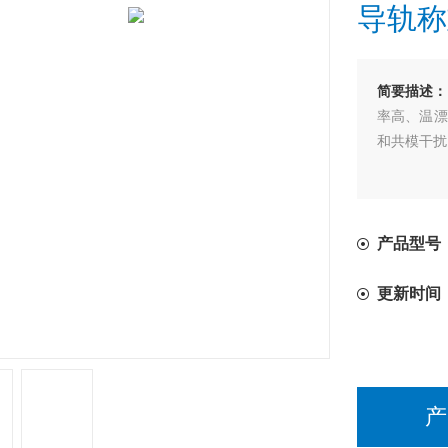
导轨称
简要描述：
率高、温漂
和共模干扰
产品型号：
更新时间
产