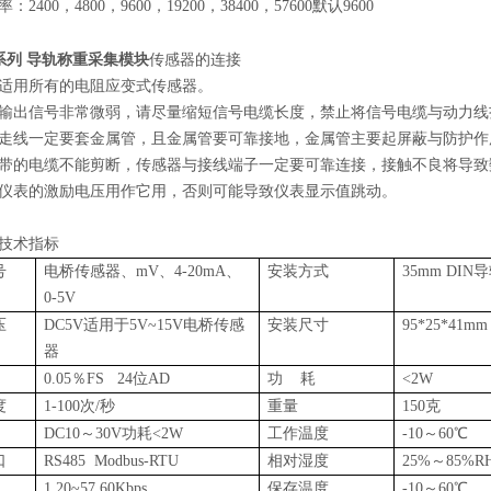
2400，4800，9600，19200，38400，57600默认9600
系列
导轨称重采集模块
传感器的连接
适用所有的电阻应变式传感器。
输出信号非常微弱，请尽量缩短信号电缆长度，禁止将信号电缆与动力线
走线一定要套金属管，且金属管要可靠接地，金属管主要起屏蔽与防护作
带的电缆不能剪断，传感器与接线端子一定要可靠连接，接触不良将导致
仪表的激励电压用作它用，否则可能导致仪表显示值跳动。
技术指标
号
电桥传感器、mV、4-20mA、
安装方式
35mm DIN
0-5V
压
DC5V适用于5V~15V电桥传感
安装尺寸
95*25*41
器
0.05％FS 24位AD
功 耗
<2W
度
1-100次/秒
重量
150克
DC10～30V功耗<2W
工作温度
-10～60℃
口
RS485 Modbus-RTU
相对湿度
25%～85%R
1.20~57.60Kbps
保存温度
-10～60℃