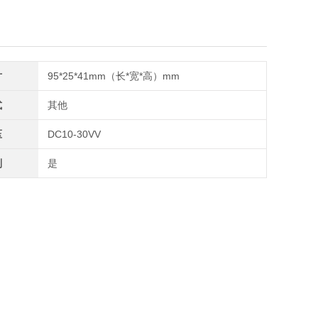
寸
95*25*41mm（长*宽*高）mm
式
其他
压
DC10-30VV
制
是