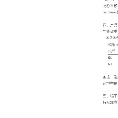
此称重模
Samkoo
四、产品
导轨称重显
①
②
③
输
①
代码
64
60
备注
：选
选型
举例
五、端子
特别注意