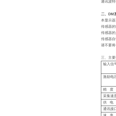
通讯波特率：
二、DM
本显示器
传感器的
传感器的
传感器自
请不要将
三、主要
输入信
激励电
精
度
采集速
供
电
通讯接
速
率