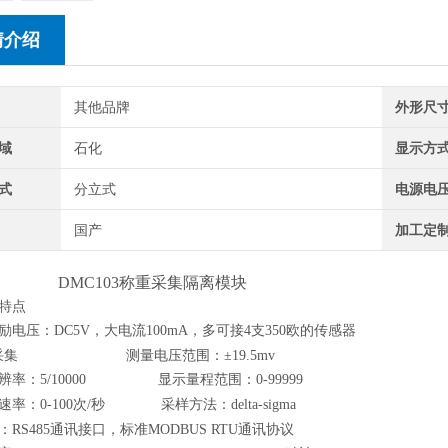
情介绍
其他品牌
外形尺
域
石化
显示方
式
分立式
电源电
国产
加工定
C103称重采集隔离模块
特点
励电压：DC5V，大电流100mA，多可接4支350欧的传感器
采集
测量电压范围：±1
9.5
mv
辨率：
5/10000
显示量程范围：0
-99999
率：0-10
0
次/秒
采样方法：delta
-
sigma
RS485通讯接口，标准MODBUS
RTU通讯协议