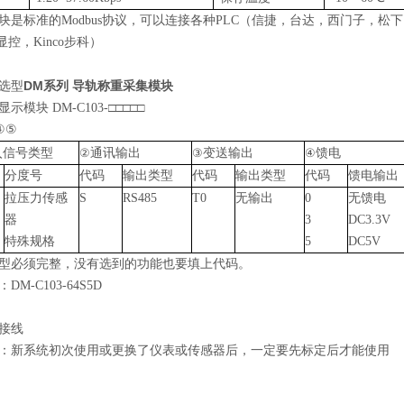
块是标准的Modbus协议，可以连接各种PLC（信捷，台达，西门子，松下
n显控
，
Kinco步科
）
DM系列
导轨称重采集模块
选型
示模块 DM-C103-□□□□□
④
⑤
入信号类型
通讯输出
变送输出
馈电
②
③
④
分度号
代码
输出类型
代码
输出类型
代码
馈电输出
拉压力传感
S
RS485
T0
无输出
0
无馈电
器
3
DC3.3V
特殊规格
5
DC5V
型必须完整，
没有
选到的功能
也要
填
上
代码。
：D
M
-C
103
-
64
S
5
D
接线
：新系统初次使用或更换了仪表或传感器后，一定要先标定后才能使用