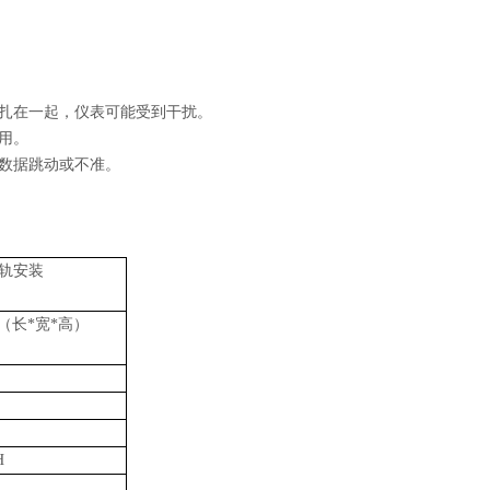
扎在一起，仪表可能受到干扰。
用。
数据跳动或不准。
导轨安装
mm（长*宽*高）
H