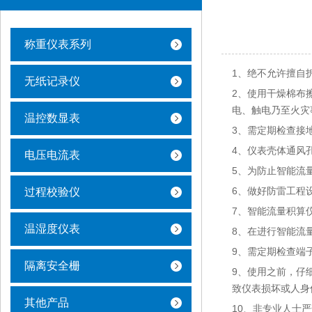
称重仪表系列
1、绝不允许擅自
无纸记录仪
2、使用干燥棉布
电、触电乃至火灾
温控数显表
3、需定期检查接
4、仪表壳体通风
电压电流表
5、为防止智能流
6、做好防雷工程
过程校验仪
7、智能流量积算
温湿度仪表
8、在进行智能流
9、需定期检查端
隔离安全栅
9、使用之前，仔
致仪表损坏或人身
其他产品
10、非专业人士