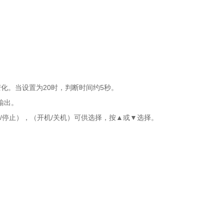
化。当设置为20时，判断时间约5秒。
输出。
/停止），（开机/关机）可供选择，按▲或▼选择。