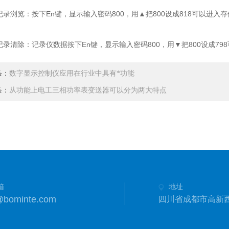
浏览：按下En键，显示输入密码800，用▲把800设成818可以进入
清除：记录仪数据按下En键，显示输入密码800，用▼把800设成79
条：
数字显示控制仪应用在行业中具有*功能
条：
从功能上电工三相功率表变送器可以分为两大特点
箱
地址
@bominte.com
四川省成都市高新西