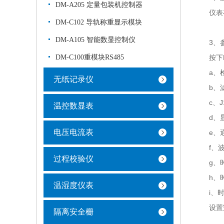
DM-A205 定量包装机控制器
仪表在
DM-C102 导轨称重显示模块
DM-A105 智能数显控制仪
3、参
DM-C100重模块RS485
按下En
a、检测
无纸记录仪
b、滤波
c、J1
温控数显表
d、显示
电压电流表
e、通讯
f、波特
过程校验仪
g、时钟
h、时
温湿度仪表
i、时
设置完
隔离安全栅