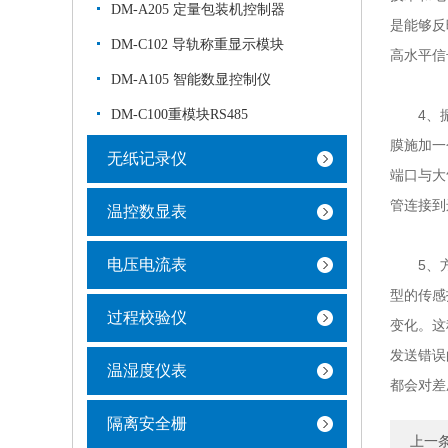
DM-A205 定量包装机控制器
是能够反
DM-C102 导轨称重显示模块
高水平信
DM-A105 智能数显控制仪
DM-C100重模块RS485
4、振动
膜施加一
无纸记录仪
端口与大
管连接到
温控数显表
电压电流表
5、方向
型的传感
过程校验仪
变化。这
发送错误
温湿度仪表
都会对差
隔离安全栅
上一