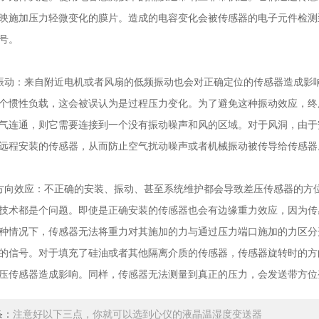
映施加压力轻微变化的膜片。造成的电容变化会被传感器的电子元件检测
号。
：来自附近电机或者风扇的低频振动也会对正确定位的传感器造成影响
个惯性负载，这会被误认为是过程压力变化。为了避免这种振动效应，终
气连通，则它需要连接到一个没有振动噪声和风的区域。对于风洞，由于
远程安装的传感器，从而防止空气扰动噪声或者机械振动被传导给传感器
效应：不正确的安装、振动、甚至系统维护都会导致差压传感器的方位
技术都是个问题。即使是正确安装的传感器也会有边缘重力效应，因为传感
种情况下，传感器无法将重力对其施加的力与通过压力端口施加的力区分
的信号。对于填充了硅油或者其他隔离介质的传感器，传感器旋转时的方
压传感器造成影响。同样，传感器无法测量到真正的压力，会发送带方位
条：
注意好以下三点，你就可以选到心仪的液晶温湿度变送器